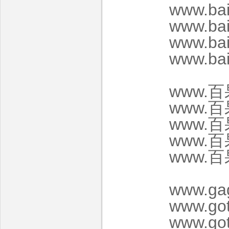
www.bai
www.bai
www.bai
www.baiguo
www.百果
www.百果
www.百果
www.百果汇
www.百果
www.gagc
www.goto
www.goto